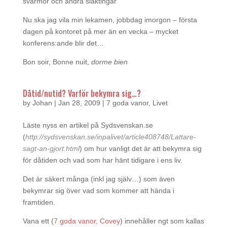
svärmor och andra släktingar
Nu ska jag vila min lekamen, jobbdag imorgon – första
dagen på kontoret på mer än en vecka – mycket
konferens:ande blir det…
Bon soir, Bonne nuit,
dorme bien
Dåtid/nutid? Varför bekymra sig…?
by
Johan
|
Jan 28, 2009
|
7 goda vanor
,
Livet
Läste nyss en artikel på Sydsvenskan.se
(
http://sydsvenskan.se/inpalivet/article408748/Lattare-
sagt-an-gjort.html
) om hur vanligt det är att bekymra sig
för dåtiden och vad som har hänt tidigare i ens liv.
Det är säkert många (inkl jag själv…) som även
bekymrar sig över vad som kommer att hända i
framtiden.
Vana ett (
7 goda vanor, Covey
) innehåller ngt som kallas