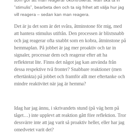
som gör att man reagerar okontrollerat. Man ska ta in
”stimulis”, bearbeta den och ta sig frihet att välja hur jag
vill reagera – sedan kan man reagera.
Det är ju det som är det svåra, åtminstone för mig, med
att hantera stimulus utifrån. Den processen är blixtsnabb
och jag reagerar ofta snabbt som en kobra, åtminstone på
hemmaplan. På jobbet är jag mer proaktiv och tar in
signaler, processar dem och reagerar efter att ha
reflekterat lite. Finns det något jag kan använda från
dessa respektive två fronter? Snabbare reaktioner (men
eftertänkta) på jobbet och framför allt mer eftertanke och
mindre reaktivitet när jag är hemma?
Idag har jag ännu, i skrivandets stund (på väg hem på
tåget…) inte upplevt att reaktion gått före reflektion. Tror
dessvärre inte att jag varit så proaktiv heller, eller har jag
omedvetet varit det?