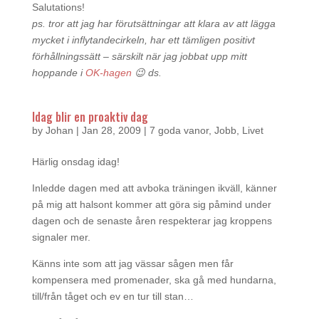
Salutations!
ps. tror att jag har förutsättningar att klara av att lägga
mycket i inflytandecirkeln, har ett tämligen positivt
förhållningssätt – särskilt när jag jobbat upp mitt
hoppande i
OK-hagen
😉 ds.
Idag blir en proaktiv dag
by
Johan
|
Jan 28, 2009
|
7 goda vanor
,
Jobb
,
Livet
Härlig onsdag idag!
Inledde dagen med att avboka träningen ikväll, känner
på mig att halsont kommer att göra sig påmind under
dagen och de senaste åren respekterar jag kroppens
signaler mer.
Känns inte som att jag vässar sågen men får
kompensera med promenader, ska gå med hundarna,
till/från tåget och ev en tur till stan…