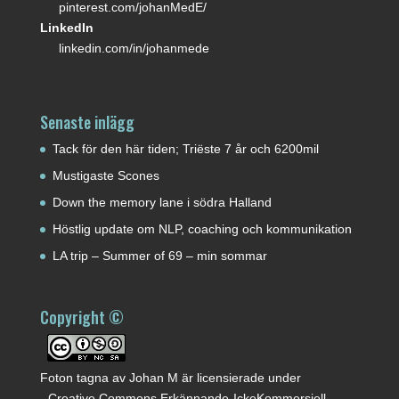
pinterest.com/johanMedE/
LinkedIn
linkedin.com/in/johanmede
Senaste inlägg
Tack för den här tiden; Triëste 7 år och 6200mil
Mustigaste Scones
Down the memory lane i södra Halland
Höstlig update om NLP, coaching och kommunikation
LA trip – Summer of 69 – min sommar
Copyright ©
Foton tagna av
Johan M
är licensierade under
-
Creative Commons Erkännande-IckeKommersiell-