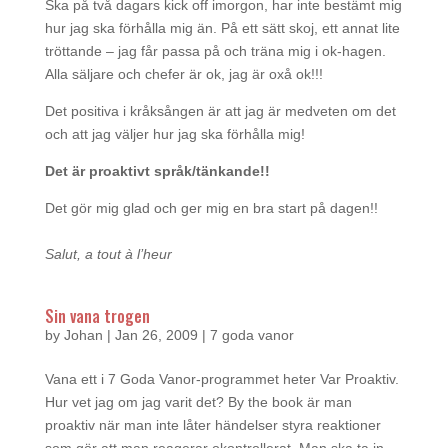
Ska på två dagars kick off imorgon, har inte bestämt mig
hur jag ska förhålla mig än. På ett sätt skoj, ett annat lite
tröttande – jag får passa på och träna mig i ok-hagen.
Alla säljare och chefer är ok, jag är oxå ok!!!
Det positiva i kråksången är att jag är medveten om det
och att jag väljer hur jag ska förhålla mig!
Det är proaktivt språk/tänkande!!
Det gör mig glad och ger mig en bra start på dagen!!
Salut, a tout à l’heur
Sin vana trogen
by
Johan
|
Jan 26, 2009
|
7 goda vanor
Vana ett i 7 Goda Vanor-programmet heter Var Proaktiv.
Hur vet jag om jag varit det? By the book är man
proaktiv när man inte låter händelser styra reaktioner