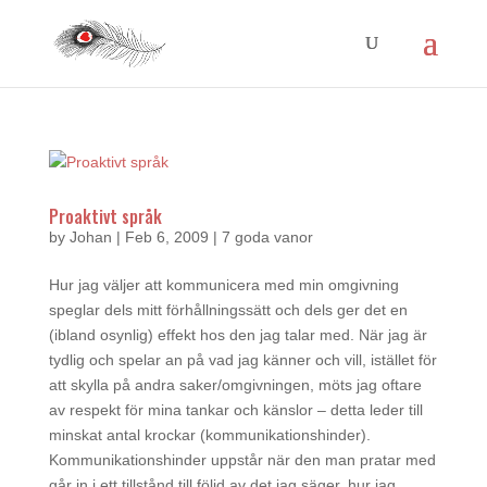
Proaktivt språk
by
Johan
|
Feb 6, 2009
|
7 goda vanor
Hur jag väljer att kommunicera med min omgivning
speglar dels mitt förhållningssätt och dels ger det en
(ibland osynlig) effekt hos den jag talar med. När jag är
tydlig och spelar an på vad jag känner och vill, istället för
att skylla på andra saker/omgivningen, möts jag oftare
av respekt för mina tankar och känslor – detta leder till
minskat antal krockar (kommunikationshinder).
Kommunikationshinder uppstår när den man pratar med
går in i ett tillstånd till följd av det jag säger, hur jag