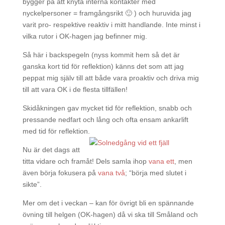
bygger på att knyta interna kontakter med
nyckelpersoner = framgångsrikt 🙂 ) och huruvida jag
varit pro- respektive reaktiv i mitt handlande. Inte minst i
vilka rutor i OK-hagen jag befinner mig.
Så här i backspegeln (nyss kommit hem så det är
ganska kort tid för reflektion) känns det som att jag
peppat mig själv till att både vara proaktiv och driva mig
till att vara OK i de flesta tillfällen!
Skidåkningen gav mycket tid för reflektion, snabb och
pressande nedfart och lång och ofta ensam ankarlift
med tid för reflektion.
Nu är det dags att
titta vidare och framåt! Dels samla ihop
vana ett
, men
även börja fokusera på
vana två
; “börja med slutet i
sikte”.
Mer om det i veckan – kan för övrigt bli en spännande
övning till helgen (OK-hagen) då vi ska till Småland och