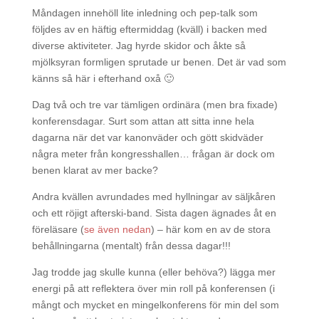
Måndagen innehöll lite inledning och pep-talk som
följdes av en häftig eftermiddag (kväll) i backen med
diverse aktiviteter. Jag hyrde skidor och åkte så
mjölksyran formligen sprutade ur benen. Det är vad som
känns så här i efterhand oxå 🙂
Dag två och tre var tämligen ordinära (men bra fixade)
konferensdagar. Surt som attan att sitta inne hela
dagarna när det var kanonväder och gött skidväder
några meter från kongresshallen… frågan är dock om
benen klarat av mer backe?
Andra kvällen avrundades med hyllningar av säljkåren
och ett röjigt afterski-band. Sista dagen ägnades åt en
föreläsare (
se även nedan
) – här kom en av de stora
behållningarna (mentalt) från dessa dagar!!!
Jag trodde jag skulle kunna (eller behöva?) lägga mer
energi på att reflektera över min roll på konferensen (i
mångt och mycket en mingelkonferens för min del som