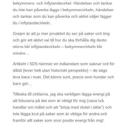
bekymmers- och inflytandecirkel. Händelser och tankar
du inte kan påverka läggs i bekymmercirkeln, händelser
och tankar som du kan påverka och aktivt väljer lägger
du i inflytandecirkeln.
Grejen är att ju mer proaktivt du ser på saker och ting
och gör ett aktivt val till hur du ska förhålla dig desto
större blir inflytandecirkeln – bekymmercirkeln blir
mindre…
Artikeln i SDS nämner en indianstam som saknar ord för
dåtid (lever helt utan historiskt perspektiv) – de sägs
leva bara i nuet. Det känns sunt, precis som hundar och
barn gör…
Tillbaka till cirklarna, jag ska verkligen lägga energi på
att fokusera på det som är viktigt för mig (vana två
handlar om målet och att “börja med slutet i sikte”) och
inte lägga krut på saker som är viktiga för andra och
framför allt saker som snor positiv energi från mig!