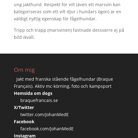
ung jakthund. Respekt för vilt (även ett marsvin kan
kategoriseras som ett vilt djur i hundars ögon) är en
väldigt nyttig egenskap för fågelhundar.
Tripp och trapp (marsvinen) fastnade dessvärre ej på
bild ikväll.
Om mig
Jakt med franska stående fågelhundar (Braque
Français). Aktiv mc-körning, foto och kampsport
Hemsida om dogs
braquefrancais.se
X/Twitter
twitter.com/JohanMedE
Facebook
facebook.com/JohanMedE
Instagram