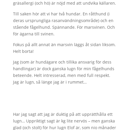
gräsallergi (och hö) är nöjd med att undvika källaren.
Till saken hör att vi har två hundar. En råtthund (i
deras ursprungliga rasanvändningsområde) och en
stående fågelhund. Spännande. För marsvinen. Och
för ägarna till svinen.
Fokus på allt annat än marsvin läggs åt sidan liksom.
Helt borta!
Jag (som är hundägare och tillika ansvarig för dess
handlingar) är dock ganska lugn för min fågelhunds
beteende. Helt intresserad, men med full respekt.
Jag är lugn, så länge jag är i rummet…
Har jag sagt att jag är duktig på att upprätthålla ett
lugn… Uppriktigt sagt är kg lite nervös – men ganska
glad (och stolt) för hur lugn Elof är, som nio månader