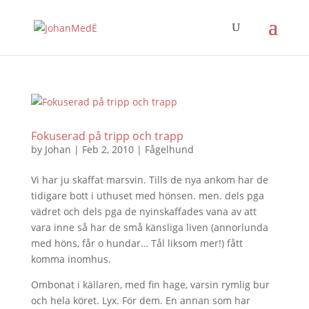
Fokuserad på tripp och trapp
by
Johan
|
Feb 2, 2010
|
Fågelhund
Vi har ju skaffat marsvin. Tills de nya ankom har de
tidigare bott i uthuset med hönsen. men. dels pga
vädret och dels pga de nyinskaffades vana av att
vara inne så har de små känsliga liven (annorlunda
med höns, får o hundar… Tål liksom mer!) fått
komma inomhus.
Ombonat i källaren, med fin hage, varsin rymlig bur
och hela köret. Lyx. För dem. En annan som har