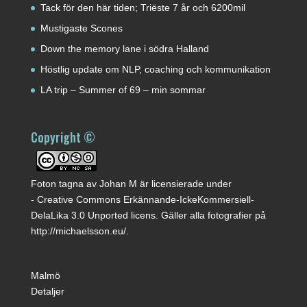
Tack för den här tiden; Triëste 7 år och 6200mil
Mustigaste Scones
Down the memory lane i södra Halland
Höstlig update om NLP, coaching och kommunikation
LA trip – Summer of 69 – min sommar
Copyright ©
Foton tagna av
Johan M
är licensierade under
-
Creative Commons Erkännande-IckeKommersiell-
DelaLika 3.0 Unported licens
. Gäller alla fotografier på
http://michaelsson.eu/
.
Malmö
Detaljer