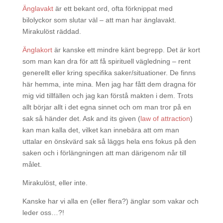
Änglavakt
är ett bekant ord, ofta förknippat med
bilolyckor som slutar väl – att man har änglavakt.
Mirakulöst räddad.
Änglakort
är kanske ett mindre känt begrepp. Det är kort
som man kan dra för att få spirituell vägledning – rent
generellt eller kring specifika saker/situationer. De finns
här hemma, inte mina. Men jag har fått dem dragna för
mig vid tillfällen och jag kan förstå makten i dem. Trots
allt börjar allt i det egna sinnet och om man tror på en
sak så händer det. Ask and its given (
law of attraction
)
kan man kalla det, vilket kan innebära att om man
uttalar en önskvärd sak så läggs hela ens fokus på den
saken och i förlängningen att man därigenom når till
målet.
Mirakulöst, eller inte.
Kanske har vi alla en (eller flera?) änglar som vakar och
leder oss…?!