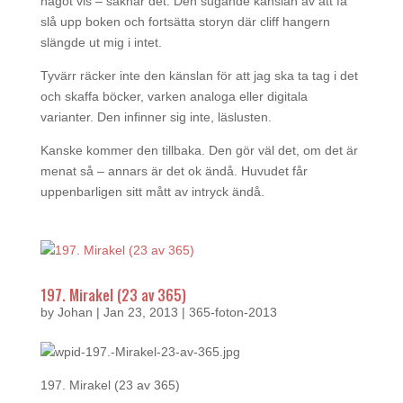
något vis – saknar det. Den sugande känslan av att få
slå upp boken och fortsätta storyn där cliff hangern
slängde ut mig i intet.
Tyvärr räcker inte den känslan för att jag ska ta tag i det
och skaffa böcker, varken analoga eller digitala
varianter. Den infinner sig inte, läslusten.
Kanske kommer den tillbaka. Den gör väl det, om det är
menat så – annars är det ok ändå. Huvudet får
uppenbarligen sitt mått av intryck ändå.
197. Mirakel (23 av 365)
by
Johan
|
Jan 23, 2013
|
365-foton-2013
197. Mirakel (23 av 365)