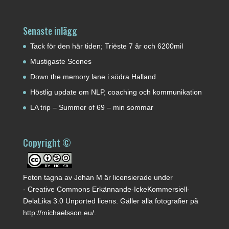
Senaste inlägg
Tack för den här tiden; Triëste 7 år och 6200mil
Mustigaste Scones
Down the memory lane i södra Halland
Höstlig update om NLP, coaching och kommunikation
LA trip – Summer of 69 – min sommar
Copyright ©
Foton tagna av
Johan M
är licensierade under
-
Creative Commons Erkännande-IckeKommersiell-
DelaLika 3.0 Unported licens
. Gäller alla fotografier på
http://michaelsson.eu/
.