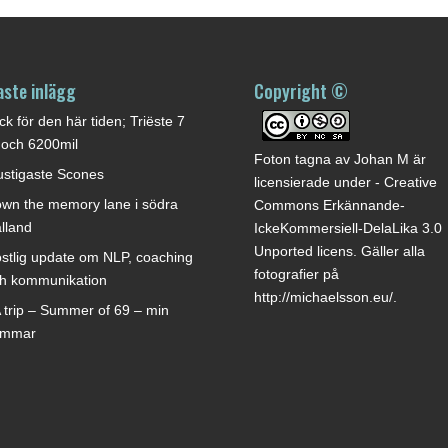
aste inlägg
Copyright ©
ck för den här tiden; Triëste 7
 och 6200mil
Foton tagna av
Johan M
är
stigaste Scones
licensierade under -
Creative
wn the memory lane i södra
Commons Erkännande-
lland
IckeKommersiell-DelaLika 3.0
Unported licens
. Gäller alla
stlig update om NLP, coaching
fotografier på
h kommunikation
http://michaelsson.eu/
.
 trip – Summer of 69 – min
ommar