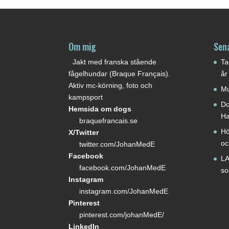
Om mig
Sen
Jakt med franska stående
Ta
fågelhundar (Braque Français).
år
Aktiv mc-körning, foto och
Mu
kampsport
Do
Hemsida om dogs
Ha
braquefrancais.se
Hö
X/Twitter
oc
twitter.com/JohanMedE
Facebook
LA
facebook.com/JohanMedE
s
Instagram
instagram.com/JohanMedE
Pinterest
pinterest.com/johanMedE/
LinkedIn