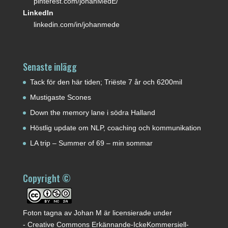
pinterest.com/johanMedE/
LinkedIn
linkedin.com/in/johanmede
Senaste inlägg
Tack för den här tiden; Triëste 7 år och 6200mil
Mustigaste Scones
Down the memory lane i södra Halland
Höstlig update om NLP, coaching och kommunikation
LA trip – Summer of 69 – min sommar
Copyright ©
Foton tagna av
Johan M
är licensierade under
-
Creative Commons Erkännande-IckeKommersiell-