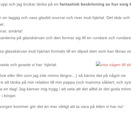
 upp och jag brukar tänka på en
fantastisk beskrivning av hur sorg 
en taggig och vass glasbit snurrar och river inuti hjärtat. Det skär och
et.
erar, smärta!
anterna på glasskärvan och den formar sig till en rundare och rundar
ssa glasskärvan inuti hjärtan formats till en slipad sten som kan liknas v
maste och goaste vi har: hjärtat.
 bok eller film som jag inte minns längre…
) så känns det på något vis
re att tänka på min relation till min pappa (och mamma såklart, och syst
a en dag! Jag känner mig trygg i att veta att det alltid är det goda minn
i början.
orgen kommer gör det än mer viktigt att ta vara på tiden vi har nu!