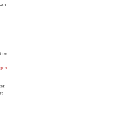
kan
e
id en
er,
et