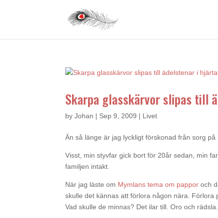
Skarpa glasskärvor slipas till ä
by
Johan
|
Sep 9, 2009
|
Livet
Än så länge är jag lyckligt förskonad från sorg på 
Visst, min styvfar gick bort för 20år sedan, min f
familjen intakt.
När jag läste om
Mymlans tema om pappor
och d
skulle det kännas att förlora någon nära. Förlora
Vad skulle de minnas? Det ilar till. Oro och rädsla