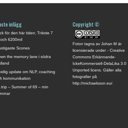
aste inlägg
Copyright ©
ck för den här tiden; Triëste 7
 och 6200mil
Foton tagna av
Johan M
är
stigaste Scones
licensierade under -
Creative
wn the memory lane i södra
Commons Erkännande-
lland
IckeKommersiell-DelaLika 3.0
Unported licens
. Gäller alla
stlig update om NLP, coaching
fotografier på
h kommunikation
http://michaelsson.eu/
.
 trip – Summer of 69 – min
ommar