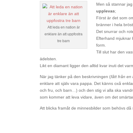
Men så stannar jag
upplevas
;
Först är det som om 
bränner i hela bröst
Att leda en nation är
Det snurrar och rot
enklare än att uppfostra
Efterhand mjuknar k
tre barn
form.
Till slut har den va
ädelsten.
Likt en diamant ligger den alltid kvar inuti det var
När jag tänker på den beskrivningen (
fått från en
enklare att själv vara pappa. Det känns oxå enkla
och fru, och barn…) och den stig vi alla ska vandr
som kommer att leva vidare, även om det smärtar 
Att blicka framåt de minnesbilder som behövs då s