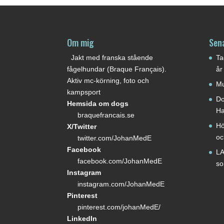
Om mig
Sen
Jakt med franska stående
Ta
fågelhundar (Braque Français).
år
Aktiv mc-körning, foto och
Mu
kampsport
Do
Hemsida om dogs
Ha
braquefrancais.se
Hö
X/Twitter
oc
twitter.com/JohanMedE
Facebook
LA
facebook.com/JohanMedE
s
Instagram
instagram.com/JohanMedE
Pinterest
pinterest.com/johanMedE/
LinkedIn