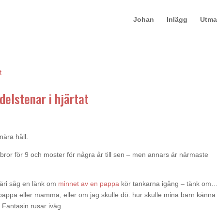
Johan
Inlägg
Utma
delstenar i hjärtat
nära håll.
arbror för 9 och moster för några år till sen – men annars är närmaste
äri såg en länk om
minnet av en pappa
kör tankarna igång – tänk om…
 pappa eller mamma, eller om jag skulle dö: hur skulle mina barn känna
. Fantasin rusar iväg.