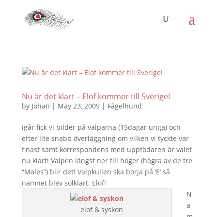
Nu är det klart – Elof kommer till Sverige!
by
Johan
|
May 23, 2009
|
Fågelhund
igår fick vi bilder på valparna (15dagar unga) och
efter lite snabb överläggning om vilken vi tyckte var
finast samt korrespondens med uppfödaren är valet
nu klart! Valpen längst ner till höger (högra av de tre
“Males”) blir det! Valpkullen ska börja på ‘E’ så
namnet blev solklart: Elof!
N
a
elof & syskon
m