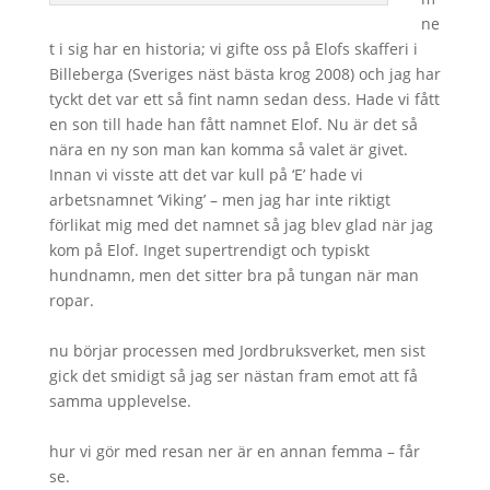
ne
t i sig har en historia; vi gifte oss på Elofs skafferi i
Billeberga (Sveriges näst bästa krog 2008) och jag har
tyckt det var ett så fint namn sedan dess. Hade vi fått
en son till hade han fått namnet Elof. Nu är det så
nära en ny son man kan komma så valet är givet.
Innan vi visste att det var kull på ‘E’ hade vi
arbetsnamnet ‘Viking’ – men jag har inte riktigt
förlikat mig med det namnet så jag blev glad när jag
kom på Elof. Inget supertrendigt och typiskt
hundnamn, men det sitter bra på tungan när man
ropar.
nu börjar processen med Jordbruksverket, men sist
gick det smidigt så jag ser nästan fram emot att få
samma upplevelse.
hur vi gör med resan ner är en annan femma – får
se.