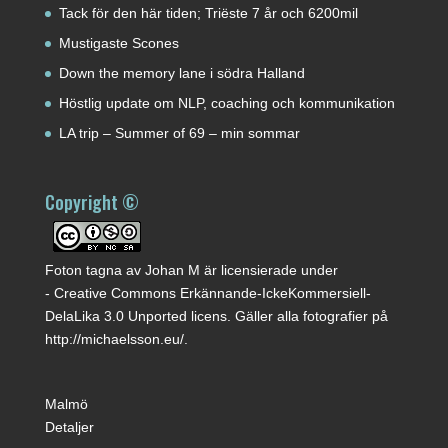
Tack för den här tiden; Triëste 7 år och 6200mil
Mustigaste Scones
Down the memory lane i södra Halland
Höstlig update om NLP, coaching och kommunikation
LA trip – Summer of 69 – min sommar
Copyright ©
Foton tagna av
Johan M
är licensierade under
-
Creative Commons Erkännande-IckeKommersiell-
DelaLika 3.0 Unported licens
. Gäller alla fotografier på
http://michaelsson.eu/
.
Malmö
Detaljer