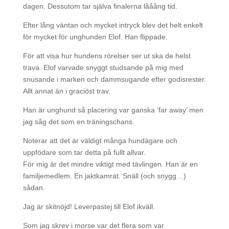
dagen. Dessutom tar själva finalerna lååång tid.
Efter lång väntan och mycket intryck blev det helt enkelt
för mycket för unghunden Elof. Han flippade.
För att visa hur hundens rörelser ser ut ska de helst
trava. Elof varvade snyggt studsande på mig med
snusande i marken och dammsugande efter godisrester.
Allt annat än i graciöst trav.
Han är unghund så placering var ganska ‘far away’ men
jag såg det som en träningschans.
Noterar att det är väldigt många hundägare och
uppfödare som tar detta på fullt allvar.
För mig är det mindre viktigt med tävlingen. Han är en
familjemedlem. En jaktkamrat. Snäll (och snygg…)
sådan.
Jag är skitnöjd! Leverpastej till Elof ikväll.
Som jag skrev i morse var det flera som var