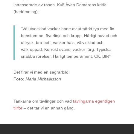
intresserade av rasen. Kul! Även Domarens kritik
(bedömning):
“Välutvecklad vacker hane av utmärkt typ med fin
benstomme, överlinje och kropp. Härligt huvud och
uttryck, bra bett, vacker hals, välvinklad och
välkroppad. Korrekt svans, vacker färg. Typiska
snabba rörelser. Härligt temperament. CK, BIR”
Det firar vi med en segrarbild!
Foto
:
Maria Michaëlsson
Tankarna om tävlingar och vad
tävlingarna egentligen
tillför
– det tar vi en annan gång.