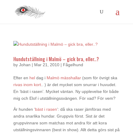
Hundutställning i Malmö – gick bra, eller..?
by
Johan
|
Mar 21, 2010
|
Fågelhund
Efter en
hel
dag i
Malmö mässhallar
(som för övrigt ska
rivas inom kort
.. ) är det mycket som snurrar i huvudet.
En ‘bäst i rasen’. Mycket väntan. Ny upplevelse för både
mig och Elof i utställningssvängen. För vad? För vem?
Är hunden ‘
bäst i rasen
‘: då ska raser jämföras med
andra snarlika hundar. Gruppvis först. Sist är det
gruppvinnare som matchas mot andra för att kora
utställningsvinnaren (best in show). Allt detta görs sist på