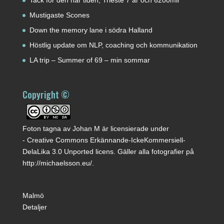
Tack för den här tiden; Triëste 7 år och 6200mil
Mustigaste Scones
Down the memory lane i södra Halland
Höstlig update om NLP, coaching och kommunikation
LA trip – Summer of 69 – min sommar
Copyright ©
Foton tagna av
Johan M
är licensierade under
-
Creative Commons Erkännande-IckeKommersiell-
DelaLika 3.0 Unported licens
. Gäller alla fotografier på
http://michaelsson.eu/
.
Malmö
Detaljer