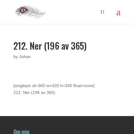
212. Ner (196 av 365)
by
Johan
[singlepic id=360 w=420 h=340 float=none]
212. Ner (196 av 365)
Om mig