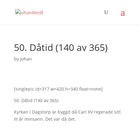
50. Dåtid (140 av 365)
by
Johan
[singlepic id=317 w=420 h=340 float=none]
50. Dåtid (140 av 365)
Kyrkan i Dagstorp är byggd då Carl XV regerade sitt
III år minsann. Det var då det.