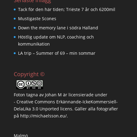
Senaste inlägg
Tack för den här tiden; Triëste 7 år och 6200mil
Mustigaste Scones
Down the memory lane i södra Halland
Höstlig update om NLP, coaching och
kommunikation
LA trip – Summer of 69 – min sommar
Copyright ©
Foton tagna av
Johan M
är licensierade under
-
Creative Commons Erkännande-IckeKommersiell-
DelaLika 3.0 Unported licens
. Gäller alla fotografier
på
http://michaelsson.eu/
.
Malmö