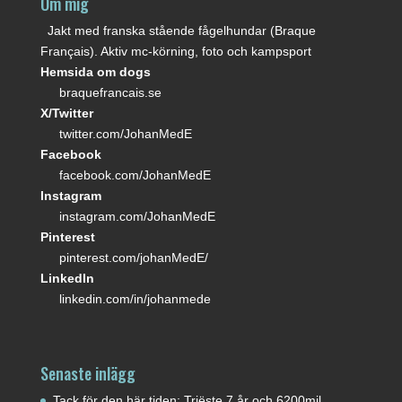
Om mig
Jakt med franska stående fågelhundar (Braque
Français). Aktiv mc-körning, foto och kampsport
Hemsida om dogs
braquefrancais.se
X/Twitter
twitter.com/JohanMedE
Facebook
facebook.com/JohanMedE
Instagram
instagram.com/JohanMedE
Pinterest
pinterest.com/johanMedE/
LinkedIn
linkedin.com/in/johanmede
Senaste inlägg
Tack för den här tiden; Triëste 7 år och 6200mil