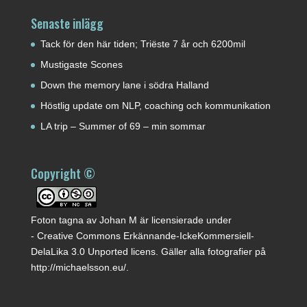
Senaste inlägg
Tack för den här tiden; Triëste 7 år och 6200mil
Mustigaste Scones
Down the memory lane i södra Halland
Höstlig update om NLP, coaching och kommunikation
LA trip – Summer of 69 – min sommar
Copyright ©
Foton tagna av
Johan M
är licensierade under
-
Creative Commons Erkännande-IckeKommersiell-
DelaLika 3.0 Unported licens
. Gäller alla fotografier på
http://michaelsson.eu/
.