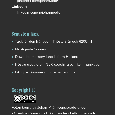
pinterest.com/johanMedE/
LinkedIn
linkedin.com/in/johanmede
Senaste inlägg
Tack för den här tiden; Triëste 7 år och 6200mil
Mustigaste Scones
Down the memory lane i södra Halland
Höstlig update om NLP, coaching och kommunikation
LA trip – Summer of 69 – min sommar
Copyright ©
Foton tagna av
Johan M
är licensierade under
-
Creative Commons Erkännande-IckeKommersiell-