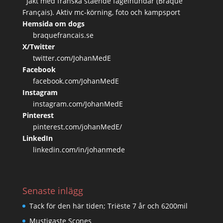
Jakt med franska stående fågelhundar (Braque
Français). Aktiv mc-körning, foto och kampsport
Hemsida om dogs
braquefrancais.se
X/Twitter
twitter.com/JohanMedE
Facebook
facebook.com/JohanMedE
Instagram
instagram.com/JohanMedE
Pinterest
pinterest.com/johanMedE/
LinkedIn
linkedin.com/in/johanmede
Senaste inlägg
Tack för den här tiden; Triëste 7 år och 6200mil
Mustigaste Scones