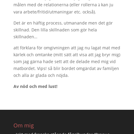
målen med de relationerna (eller rollerna
kan ju
à
vara arbete/fritid/utmaningar etc. också).
Det är en häftig process, utmanande men det gör
skillnad. Den lilla skillnaden som gör hela
skillnaden…
att förklara för omgivningen att jag nu lagat mat med
kärlek och omtanke (mitt sätt att visa att jag bryr mig)
som jag gärna hade sett att de delade med mig vid
matbordet. Vips! så blir bordet omgärdat av familjen
och alla är glada och nöjda.
Av nöd och med lust!
Om mig