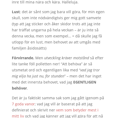
inre till mina nära och kära. Halleluja.
Lust
; det är sånt som jag bara vill göra, för min egen
skull, som inte nödvändigtvis ger mig gott samvete
(typ att jag sticker och åker skidor trots att jag inte
har träffat ungarna på hela veckan – är ju inte så
denna vecka, men som exempel… = då skulle jag få
utlopp för en lust, men behovet av att umgås med
familjen åsidosätts)
Förvirrande.
Men
utveckling kräver motstånd
så efter
lite tanke föll polletten ner! “Att behöva” är så
utsmetat ord och egentligen lika med “
vad jag tror
mig vilja ha just nu, för stunden
” – men det har inget
med det innersta behovet, vad jag
EGENTLIGEN
b
ehöver
.
Det är ju faktiskt samma sak som jag gått igenom på
7 goda vanor
; vad jag vill är baserat på att jag
definierat och skrivit ner
vem som betyder mest i
mitt liv
och vad jag känner att jag vill göra för att nå