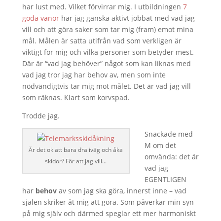
har lust med. Vilket förvirrar mig. I utbildningen
7
goda vanor
har jag ganska aktivt jobbat med vad jag
vill och att göra saker som tar mig (fram) emot mina
mål. Målen är satta utifrån vad som verkligen är
viktigt för mig och vilka personer som betyder mest.
Där är “vad jag behöver” något som kan liknas med
vad jag tror jag har behov av, men som inte
nödvändigtvis tar mig mot målet. Det är vad jag vill
som räknas. Klart som korvspad.
Trodde jag.
Snackade med
M om det
Är det ok att bara dra iväg och åka
omvända: det är
skidor? För att jag vill...
vad jag
EGENTLIGEN
har
behov
av som jag ska göra, innerst inne – vad
själen skriker åt mig att göra. Som påverkar min syn
på mig själv och därmed speglar ett mer harmoniskt