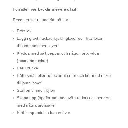
Förrätten var
kycklingleverparfait
.
Receptet ser ut ungefär så här;
Fräs lök
Lägg i grovt hackad kycklinglever och fräs löken
tillsammans med levern
Krydda med salt peppar och någon örtkrydda
(rosmarin funkar)
Häll i bunke
Häll i smält eller rumsvarmt smör och kör med mixer
till jämn ‘smet’
Ställ en timme i kylen
Skopa upp (äggformat med två skedar) och servera
med några grönsaker
Strö knaperstekta bacon över