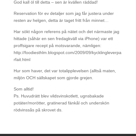
God kall öl till detta – sen är kvällen räddad!
Reservation för ev detaljer som jag får justera under
resten av helgen, detta är taget fritt från minnet…
Har sökt någon referens på nätet och det närmaste jag
hittade (såhär en sen fredagkväll via iPhone) var ett
proffsigare recept på motsvarande, nämligen:
http://foodiesthlm.blogspot.com/2009/09/kycklingleverpa
rfait.html
Hur som haver, det var totalipplevelsen (alltså maten,
miljön OCH sällskapet som gjorde grejen.
Som alltid!
Ps. Huvudrätt blev vildsvinskotlett, ugnsbakade
potäter/morötter, gratinerad fänkål och underskön
rödvinssås på skrovet ds.