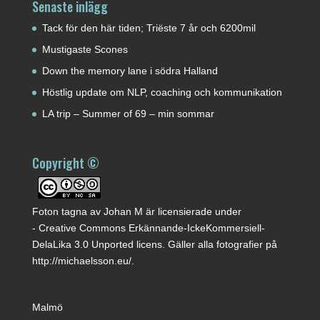
Senaste inlägg
Tack för den här tiden; Triëste 7 år och 6200mil
Mustigaste Scones
Down the memory lane i södra Halland
Höstlig update om NLP, coaching och kommunikation
LA trip – Summer of 69 – min sommar
Copyright ©
Foton tagna av
Johan M
är licensierade under
-
Creative Commons Erkännande-IckeKommersiell-
DelaLika 3.0 Unported licens
. Gäller alla fotografier på
http://michaelsson.eu/
.
Malmö