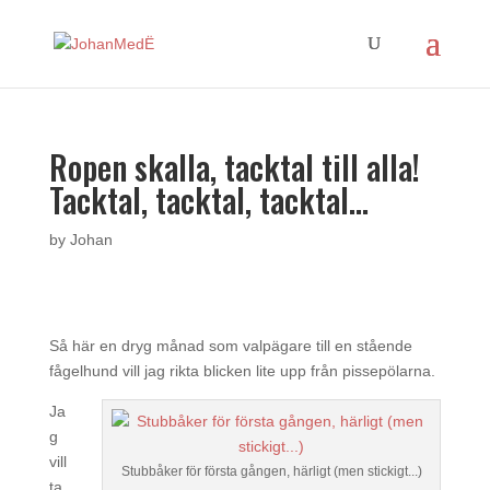
Ropen skalla, tacktal till alla!
Tacktal, tacktal, tacktal…
by
Johan
Så här en dryg månad som valpägare till en stående
fågelhund vill jag rikta blicken lite upp från pissepölarna.
Ja
g
vill
Stubbåker för första gången, härligt (men stickigt...)
ta