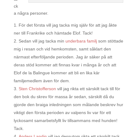
ck
a några personer.
För det första vill jag tacka mig själv för att jag åkte
ner till Frankrike och hämtade Elof. Tack!
Sedan vill jag tacka min
underbara familj
som stöttade
mig i resan och vid hemkomsten, samt såklart den
närmast efterföljande perioden. Jag är säker på att
deras stöd kommer att finnas kvar i många år och att
Elof de la Balingue kommer att bli en lika kär
familjemedlem även för dem.
Sten Christofferson
vill jag rikta ett särskilt tack till för
den bok du skrev för massa år sedan, särskilt då du
gjorde den braiga inledningen som målande beskrev hur
viktigt den första perioden av valpens liv var för ett
lyckosamt samarbetsfyllt liv tillsammans med hunden!
Tack.
Anders Landin
vill jag dessutom rikta ett särskilt tack