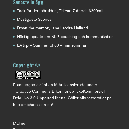
Senaste inlägg
Tack för den här tiden; Triëste 7 år och 6200mil
Mustigaste Scones
Down the memory lane i södra Halland
Höstlig update om NLP, coaching och kommunikation
LA trip – Summer of 69 – min sommar
Copyright ©
Foton tagna av
Johan M
är licensierade under
-
Creative Commons Erkännande-IckeKommersiell-
DelaLika 3.0 Unported licens
. Gäller alla fotografier på
http://michaelsson.eu/
.
Malmö