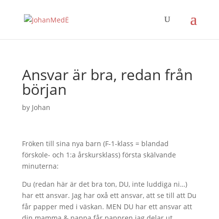
Ansvar är bra, redan från
början
by
Johan
Fröken till sina nya barn (F-1-klass = blandad
förskole- och 1:a årskursklass) första skälvande
minuterna:
Du (redan här är det bra ton, DU, inte luddiga ni…)
har ett ansvar. Jag har oxå ett ansvar, att se till att Du
får papper med i väskan. MEN DU har ett ansvar att
din mamma & pappa får pappren jag delar ut.