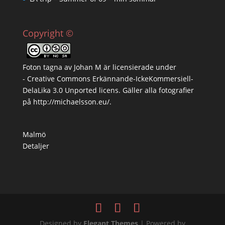
Copyright ©
Foton tagna av
Johan M
är licensierade under
-
Creative Commons Erkännande-IckeKommersiell-
DelaLika 3.0 Unported licens
. Gäller alla fotografier
på
http://michaelsson.eu/
.
Malmö
Detaljer
Designed by
Elegant Themes
| Powered by