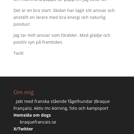
Det är en bra start. Skolan har tagit sitt ansvar och
anställt en lärare med bra energi och naturlig
pondus!
Jag tar mitt ansvar som förälder. Med glädje och
positiv syn på framtiden.
Tack!
Om mig
Jakt med franska stående fågelhundar (Braque
Français). Aktiv mc-körning, foto och kampsport
Hemsida om dogs
braquefrancais.se
X/Twitter