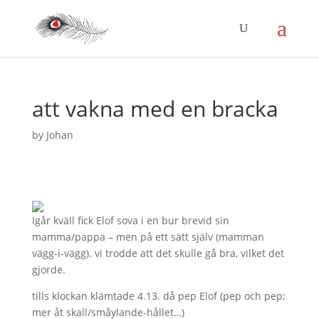
att vakna med en bracka
by
Johan
Igår kväll fick Elof sova i en bur brevid sin
mamma/pappa – men på ett sätt själv (mamman
vägg-i-vägg). vi trodde att det skulle gå bra, vilket det
gjorde.
tills klockan klämtade 4.13. då pep Elof (pep och pep;
mer åt skall/småylande-hållet…)