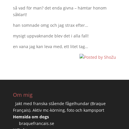
så vad för man? det enda givna – hämtar honom
såklart!
han somnade omg och jag strax efter…
mysigt uppvaknande blev det i alla fall!
en vana jag kan leva med, ett litet tag…
Om mig
Jakt med franska stående fågelhundar (Braque
Français). Aktiv mc-körning, foto och kampsport
Hemsida om dogs
braquefrancais.se