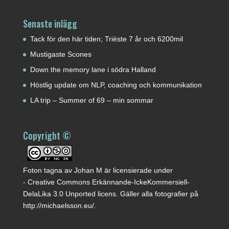
Senaste inlägg
Tack för den här tiden; Triëste 7 år och 6200mil
Mustigaste Scones
Down the memory lane i södra Halland
Höstlig update om NLP, coaching och kommunikation
LA trip – Summer of 69 – min sommar
Copyright ©
Foton tagna av
Johan M
är licensierade under
-
Creative Commons Erkännande-IckeKommersiell-
DelaLika 3.0 Unported licens
. Gäller alla fotografier på
http://michaelsson.eu/
.