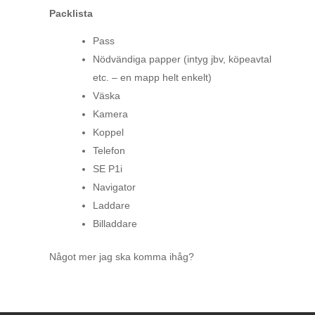
Packlista
Pass
Nödvändiga papper (intyg jbv, köpeavtal
etc. – en mapp helt enkelt)
Väska
Kamera
Koppel
Telefon
SE P1i
Navigator
Laddare
Billaddare
Något mer jag ska komma ihåg?