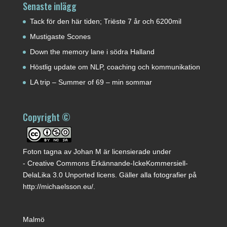
Senaste inlägg
Tack för den här tiden; Triëste 7 år och 6200mil
Mustigaste Scones
Down the memory lane i södra Halland
Höstlig update om NLP, coaching och kommunikation
LA trip – Summer of 69 – min sommar
Copyright ©
Foton tagna av
Johan M
är licensierade under
-
Creative Commons Erkännande-IckeKommersiell-
DelaLika 3.0 Unported licens
. Gäller alla fotografier på
http://michaelsson.eu/
.
Malmö