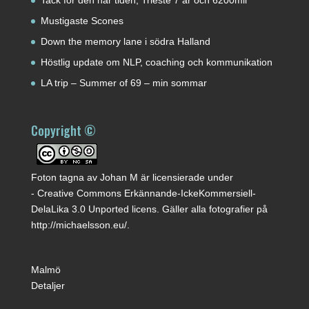
Tack för den här tiden; Triëste 7 år och 6200mil
Mustigaste Scones
Down the memory lane i södra Halland
Höstlig update om NLP, coaching och kommunikation
LA trip – Summer of 69 – min sommar
Copyright ©
Foton tagna av
Johan M
är licensierade under
-
Creative Commons Erkännande-IckeKommersiell-
DelaLika 3.0 Unported licens
. Gäller alla fotografier på
http://michaelsson.eu/
.
Malmö
Detaljer