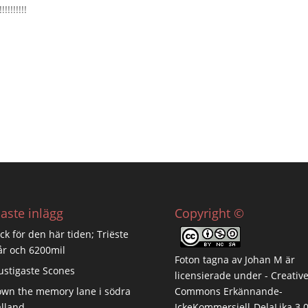
!!!!!!
aste inlägg
Copyright ©
ck för den här tiden; Triëste
år och 6200mil
Foton tagna av
Johan M
är
stigaste Scones
licensierade under -
Creativ
wn the memory lane i södra
Commons Erkännande-
lland
IckeKommersiell-DelaLika 3.