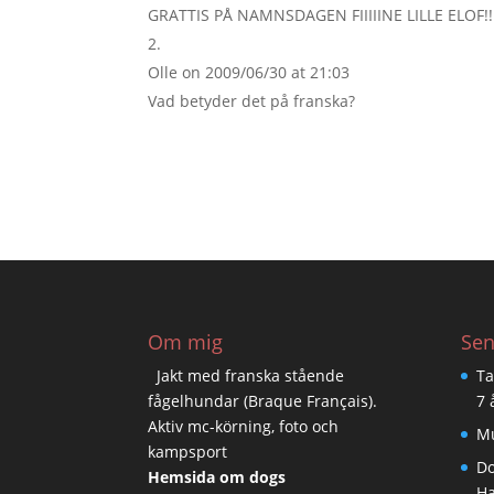
GRATTIS PÅ NAMNSDAGEN FIIIIINE LILLE ELOF!!!!!!
Olle
on 2009/06/30 at 21:03
Vad betyder det på franska?
Om mig
Sen
Jakt med franska stående
Ta
fågelhundar (Braque Français).
7 
Aktiv mc-körning, foto och
Mu
kampsport
Do
Hemsida om dogs
Ha