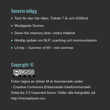
Senaste inlägg
Tack för den här tiden; Triëste 7 år och 6200mil
Mustigaste Scones
Down the memory lane i södra Halland
Höstlig update om NLP, coaching och kommunikation
LA trip – Summer of 69 – min sommar
Copyright ©
Foton tagna av
Johan M
är licensierade under
-
Creative Commons Erkännande-IckeKommersiell-
DelaLika 3.0 Unported licens
. Gäller alla fotografier på
http://michaelsson.eu/
.