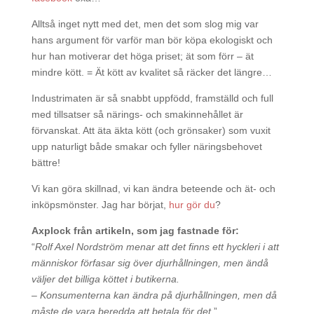
Alltså inget nytt med det, men det som slog mig var
hans argument för varför man bör köpa ekologiskt och
hur han motiverar det höga priset; ät som förr – ät
mindre kött. = Ät kött av kvalitet så räcker det längre…
Industrimaten är så snabbt uppfödd, framställd och full
med tillsatser så närings- och smakinnehållet är
förvanskat. Att äta äkta kött (och grönsaker) som vuxit
upp naturligt både smakar och fyller näringsbehovet
bättre!
Vi kan göra skillnad, vi kan ändra beteende och ät- och
inköpsmönster. Jag har börjat,
hur gör du
?
Axplock från artikeln, som jag fastnade för:
“
Rolf Axel Nordström menar att det finns ett hyckleri i att
människor förfasar sig över djurhållningen, men ändå
väljer det billiga köttet i butikerna.
– Konsumenterna kan ändra på djurhållningen, men då
måste de vara beredda att betala för det.
”