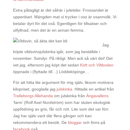
Extra påtagligt är det såhär i juletider. Frossandet är
uppenbart. Mängden mat vi trycker i oss är osannolik. Vi
betalar dyrt för det oxå. Egentligen för tillsatser och
utfyllnad, men det är en annan femma.
Jag
köpte vildsvinsjulskinka igår, som jag beställde i
november. Svindyr. På riktigt. Men ack så värt det! Det
vet jag, eftersom jag köpt det sedan
Kött och Viltboden
öppnade i (flyttade till…) Löddeköpinge…
För att hitta lite argument för mig själv, liksom motivera
kilopriset, googlade jag
julskinka
. Hittade en artikel från
Trelleborgs Allehanda
om julskinka från
Ängavallens
‘farm’ (Rolf Axel Nordström) som har sluten ekologisk
uppfödning av gris, får och nöt. Lite som det var förr.
Jag har själv varit där flera gånger och kan
rekommendera ett besök. De
bloggar
och finns på
facebook
oxå…