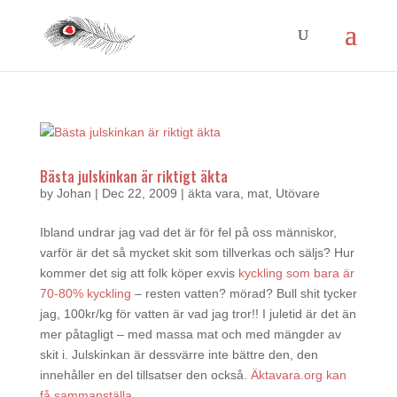
Bästa julskinkan är riktigt äkta
by
Johan
|
Dec 22, 2009
|
äkta vara
,
mat
,
Utövare
Ibland undrar jag vad det är för fel på oss människor,
varför är det så mycket skit som tillverkas och säljs? Hur
kommer det sig att folk köper exvis
kyckling som bara är
70-80% kyckling
– resten vatten? mörad? Bull shit tycker
jag, 100kr/kg för vatten är vad jag tror!! I juletid är det än
mer påtagligt – med massa mat och med mängder av
skit i. Julskinkan är dessvärre inte bättre den, den
innehåller en del tillsatser den också.
Äktavara.org kan
få sammanställa
.