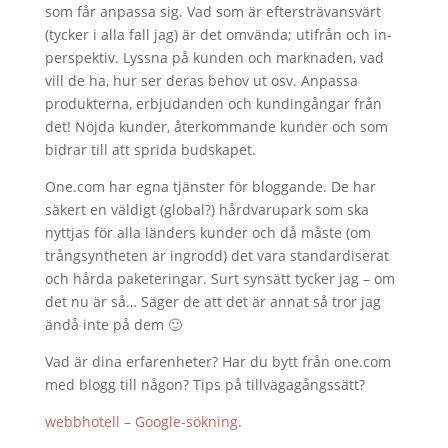
som får anpassa sig. Vad som är eftersträvansvärt
(tycker i alla fall jag) är det omvända; utifrån och in-
perspektiv. Lyssna på kunden och marknaden, vad
vill de ha, hur ser deras behov ut osv. Anpassa
produkterna, erbjudanden och kundingångar från
det! Nöjda kunder, återkommande kunder och som
bidrar till att sprida budskapet.
One.com har egna tjänster för bloggande. De har
säkert en väldigt (global?) hårdvarupark som ska
nyttjas för alla länders kunder och då måste (om
trångsyntheten är ingrodd) det vara standardiserat
och hårda paketeringar. Surt synsätt tycker jag – om
det nu är så… Säger de att det är annat så tror jag
ändå inte på dem 🙂
Vad är dina erfarenheter? Har du bytt från one.com
med blogg till någon? Tips på tillvägagångssätt?
webbhotell – Google-sökning
.