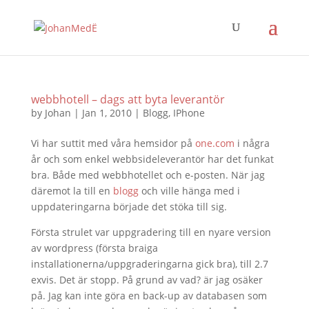
webbhotell – dags att byta leverantör
by
Johan
|
Jan 1, 2010
|
Blogg
,
IPhone
Vi har suttit med våra hemsidor på
one.com
i några
år och som enkel webbsideleverantör har det funkat
bra. Både med webbhotellet och e-posten. När jag
däremot la till en
blogg
och ville hänga med i
uppdateringarna började det stöka till sig.
Första strulet var uppgradering till en nyare version
av wordpress (första braiga
installationerna/uppgraderingarna gick bra), till 2.7
exvis. Det är stopp. På grund av vad? är jag osäker
på. Jag kan inte göra en back-up av databasen som