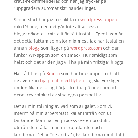
krävs/rekommenderas och när jag trycker på
“uppgradera automatiskt” händer inget.
Sedan start har jag försökt få in
wordpress-appen
i
min iPhone, men det går inte att accessa
bloggen/kontot trots allt är rätt inställt. Egentligen är
det detta faktum som stör mig mest, jag har testat en
annan
blogg
som ligger på
wordpress.com
och där
funkar WP-appen som en smäck. Hur smidigt som
helst och det är den jag vill ha på min “riktiga” blogg!
Har fått tips på
Binero
som har bra support och att
de även kan
hjälpa till med flytten
. Jag ska verkligen
undersöka det – jag börjar tröttna på one.com och
deras revirpinkeri av sina egna perspektiv.
Det är min tolkning av vad som är galet. Som vi,
internt på min arbetsplats, kallar inifrån och ut-
tänkande. Man har en process o/e en produkt,
utifrån den fållar man in erbjudanden och
kunderna. Det är “de andra” (dvs kunderna i mitt fall)